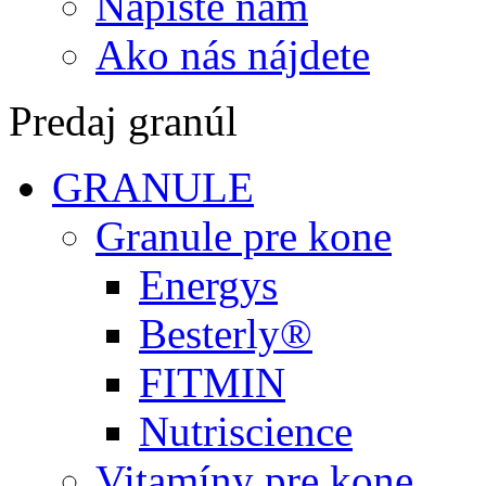
Napíšte nám
Ako nás nájdete
Predaj granúl
GRANULE
Granule pre kone
Energys
Besterly®
FITMIN
Nutriscience
Vitamíny pre kone